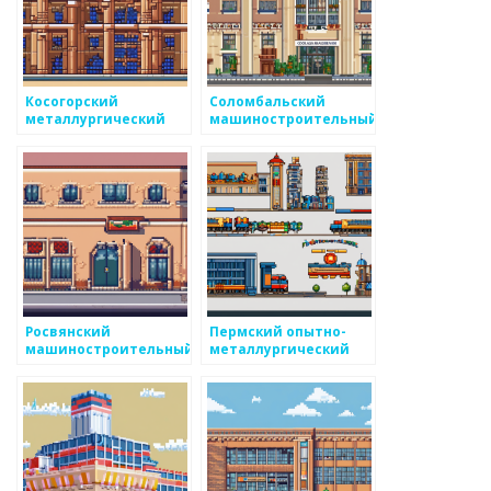
Косогорский
Соломбальский
металлургический
машиностроительный
завод
завод
Росвянский
Пермский опытно-
машиностроительный
металлургический
завод
экспериментальный
завод