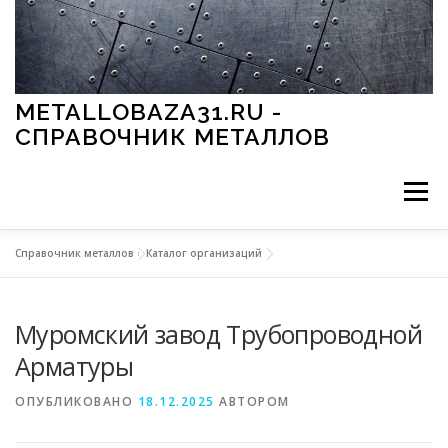
Перейти к содержимому
METALLOBAZA31.RU -
СПРАВОЧНИК МЕТАЛЛОВ
Меню
Справочник металлов
»
Каталог организаций
В ПРОМЫШЛЕННОСТИ
В СТРОИТЕЛЬСТВЕ
Муромский завод Трубопроводной
МЕТАЛЛЫ И ОКРУЖАЮЩАЯ СРЕДА
Арматуры
ОПУБЛИКОВАНО
18.12.2025
АВТОРОМ
ПРИМЕНЕНИЕ МЕТАЛЛОВ