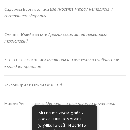
Взаимосвязь между металлом и
Сидорова Берта
к записи
состоянием здоровья
Арамильский завод передовых
Смирнов Юлий
к записи
технологий
Металлы и изменения в сообществе:
Хохлова Олеся
к записи
взгляд на прошлое
Ктм СПб
Хохлов Юрий
к записи
Металлы в реактивной инженерии
Михеев Ренат
к записи
Мы используем файлы
cookie. Они помогают
улучшать сайт и делать