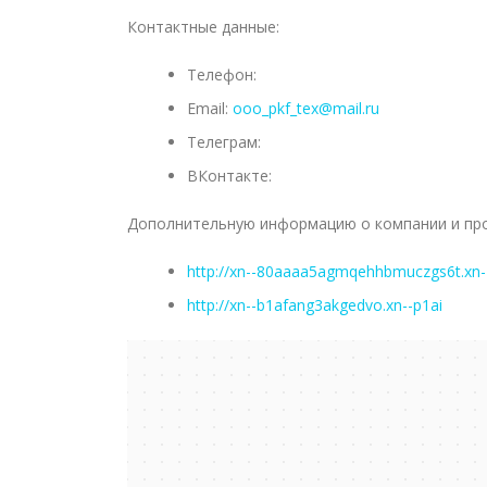
Контактные данные:
Телефон:
Email:
ooo_pkf_tex@mail.ru
Телеграм:
ВКонтакте:
Дополнительную информацию о компании и про
http://xn--80aaaa5agmqehhbmuczgs6t.xn-
http://xn--b1afang3akgedvo.xn--p1ai