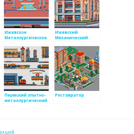
Ижевское
Ижевский
Металлургическое
Механический
Машиностроение
Завод
Пермский опытно-
Реставратор
металлургический
экспериментальный
завод
ИЗАЦИЙ