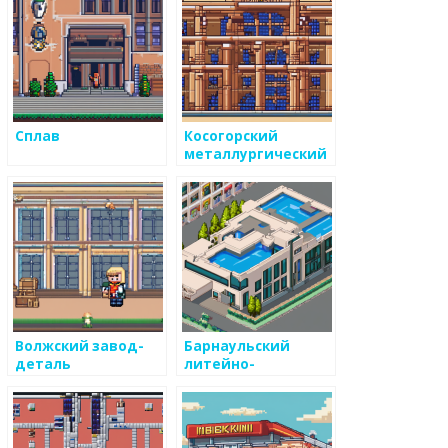
Сплав
Косогорский
металлургический
завод
Волжский завод-
Барнаульский
деталь
литейно-
механический
завод