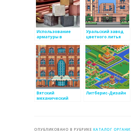
Использование
Уральский завод
арматуры в
цветного литья
строительстве:
справочник по
металлам
Вятский
Литберис-Дизайн
механический
завод
ОПУБЛИКОВАНО В РУБРИКЕ
КАТАЛОГ ОРГАН