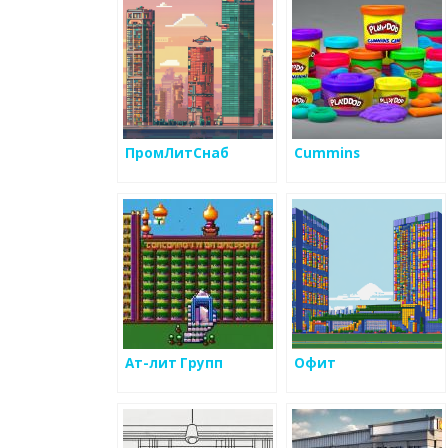
ПромЛитСнаб
Cummins
Ат-лит Групп
Офит