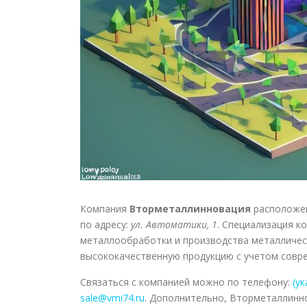
Компания
Вторметаллинновация
расположен
по адресу:
ул. Автоматики, 1
. Специализация к
металлообработки и производства металлическ
высококачественную продукцию с учетом совр
Связаться с компанией можно по телефону:
(у
sale@vmi74.ru
. Дополнительно, Вторметаллинно