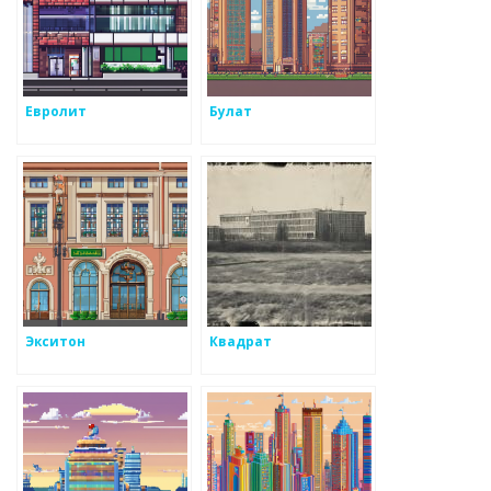
Евролит
Булат
Экситон
Квадрат