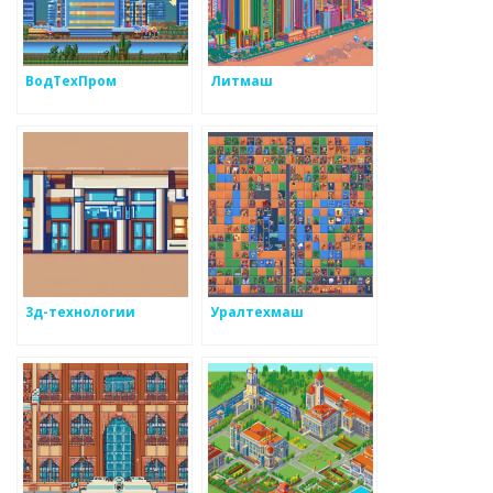
ВодТехПром
Литмаш
3д-технологии
Уралтехмаш