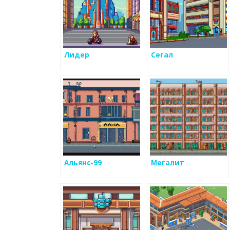
Лидер
Сегал
Альянс-99
Мегалит