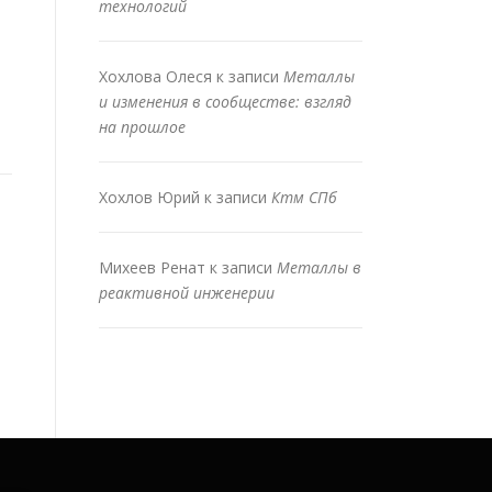
технологий
Хохлова Олеся
к записи
Металлы
и изменения в сообществе: взгляд
на прошлое
Хохлов Юрий
к записи
Ктм СПб
Михеев Ренат
к записи
Металлы в
реактивной инженерии