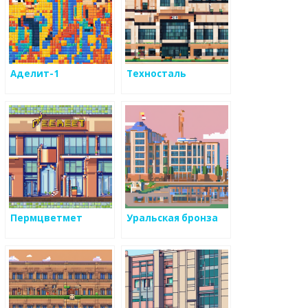
Аделит-1
Техносталь
Пермцветмет
Уральская бронза