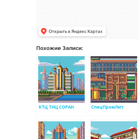
Похожие Записи:
КТЦ ТНЦ СОРАН
СпецПромЛит