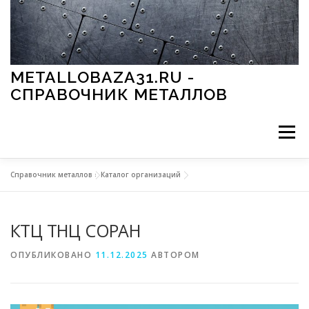
Перейти к содержимому
METALLOBAZA31.RU -
СПРАВОЧНИК МЕТАЛЛОВ
Меню
Справочник металлов
»
Каталог организаций
В ПРОМЫШЛЕННОСТИ
В СТРОИТЕЛЬСТВЕ
КТЦ ТНЦ СОРАН
МЕТАЛЛЫ И ОКРУЖАЮЩАЯ СРЕДА
ОПУБЛИКОВАНО
11.12.2025
АВТОРОМ
ПРИМЕНЕНИЕ МЕТАЛЛОВ