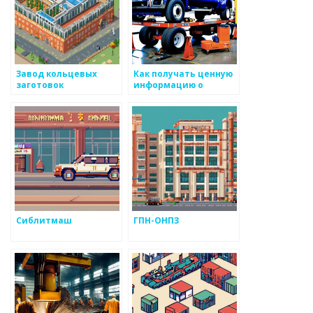
Завод кольцевых
Как получать ценную
заготовок
информацию о
тенденциях в
производстве
металоизделий
Сиблитмаш
ГПН-ОНПЗ