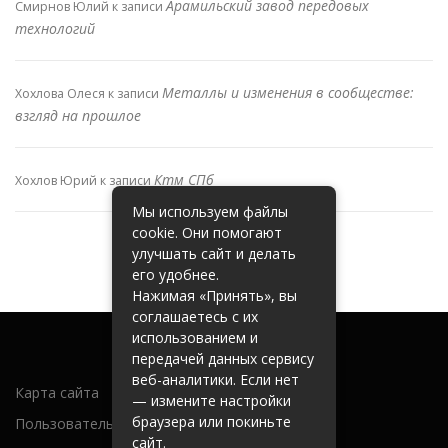
Арамильский завод передовых
Смирнов Юлий
к записи
технологий
Металлы и изменения в сообществе:
Хохлова Олеся
к записи
взгляд на прошлое
Ктм СПб
Хохлов Юрий
к записи
Мы используем файлы
cookie. Они помогают
улучшать сайт и делать
его удобнее.
Нажимая «Принять», вы
соглашаетесь с их
использованием и
передачей данных сервису
веб-аналитики. Если нет
Карта сайта
— измените настройки
браузера или покиньте
Пользовательское соглашение
сайт.