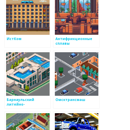
ИстКом
Антифрикционные
сплавы
Барнаульский
Омсктрансмаш
литейно-
механический завод