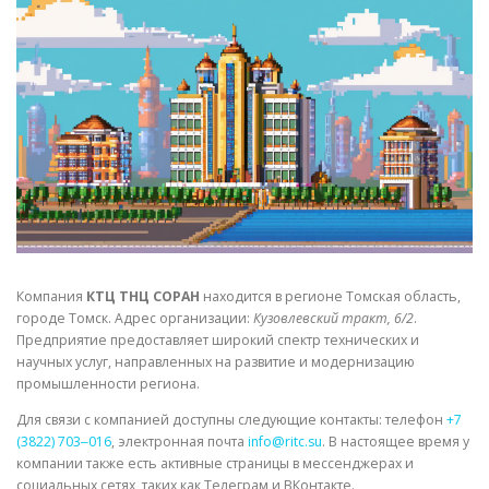
СВОЙСТВА МЕТАЛЛОВ
СОРТА МЕТАЛЛОВ
СТАТЬИ
Компания
КТЦ ТНЦ СОРАН
находится в регионе Томская область,
городе Томск. Адрес организации:
Кузовлевский тракт, 6/2
.
Предприятие предоставляет широкий спектр технических и
научных услуг, направленных на развитие и модернизацию
промышленности региона.
Для связи с компанией доступны следующие контакты: телефон
+7
(3822) 703‒016
, электронная почта
info@ritc.su
. В настоящее время у
компании также есть активные страницы в мессенджерах и
социальных сетях, таких как Телеграм и ВКонтакте.