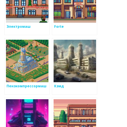
Электромаш
Forte
Пензкомпрессормаш
Кзмд