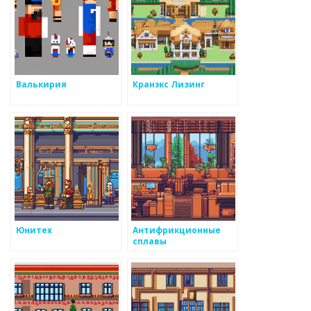
Валькирия
Кранэкс Лизинг
Юнитех
Антифрикционные
сплавы