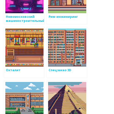
Новомосковский
Рим-инжиниринг
машиностроительный
завод
Охталит
Спецзаказ 3D