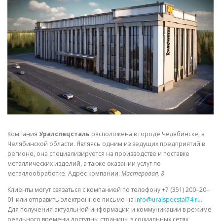
СВОЙСТВА МЕТАЛЛОВ
СОРТА МЕТАЛЛОВ
СТАТЬИ
Компания
Уралспецсталь
расположена в городе Челябинске, в
Челябинской области. Являясь одним из ведущих предприятий в
регионе, она специализируется на производстве и поставке
металлических изделий, а также оказании услуг по
металлообработке. Адрес компании:
Мастеровая, 8
.
Клиенты могут связаться с компанией по телефону +7 (351) 200‒20‒
01 или отправить электронное письмо на
info@uralspecstal74.ru
.
Для получения актуальной информации и коммуникации в режиме
реального времени доступны страницы в социальных сетях