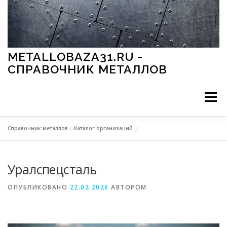
Перейти к содержимому
METALLOBAZA31.RU -
СПРАВОЧНИК МЕТАЛЛОВ
Меню
Справочник металлов
»
Каталог организаций
В ПРОМЫШЛЕННОСТИ
В СТРОИТЕЛЬСТВЕ
Уралспецсталь
МЕТАЛЛЫ И ОКРУЖАЮЩАЯ СРЕДА
ОПУБЛИКОВАНО
22.02.2026
АВТОРОМ
ПРИМЕНЕНИЕ МЕТАЛЛОВ