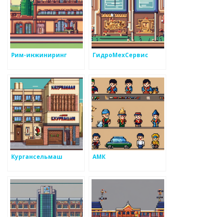
Рим-инжиниринг
ГидроМехСервис
Кургансельмаш
АМК