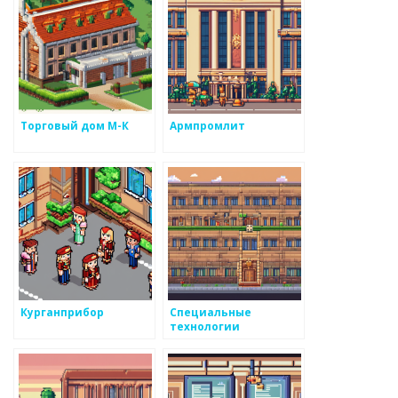
Торговый дом М-К
Армпромлит
Курганприбор
Специальные
технологии