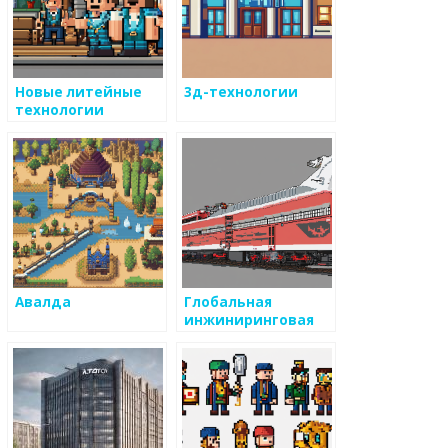
Новые литейные
3д-технологии
технологии
Авалда
Глобальная
инжиниринговая
компания