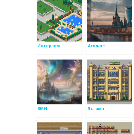
Интерком
Аспласт
ВМИ
Эстамп