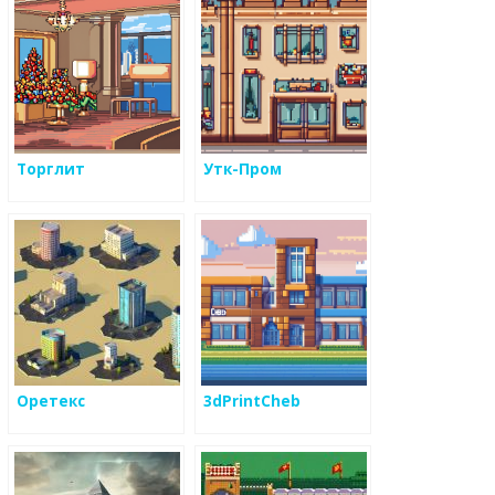
Торглит
Утк-Пром
Оретекс
3dPrintCheb