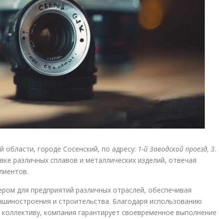
 области, городе Сосенский, по адресу:
1-й Заводской проезд, 3
.
вке различных сплавов и металлических изделий, отвечая
лиентов.
ром для предприятий различных отраслей, обеспечивая
шиностроения и строительства. Благодаря использованию
 коллективу, компания гарантирует своевременное выполнение