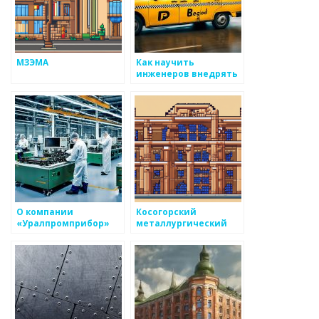
МЗЭМА
Как научить
инженеров внедрять
новые технологии в
производстве
металоизделий
О компании
Косогорский
«Уралпромприбор»
металлургический
завод