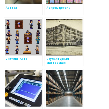
Арттех
Ярпромдеталь
Скетекс-Авто
Скульптурная
мастерская