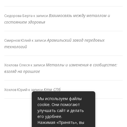
Взаимосвязь между металлом и
Сидорова Берта
к записи
состоянием здоровья
Арамильский завод передовых
Смирнов Юлий
к записи
технологий
Металлы и изменения в сообществе:
Хохлова Олеся
к записи
взгляд на прошлое
Ктм СПб
Хохлов Юрий
к записи
Мы используем файлы
cookie. Они помогают
улучшать сайт и делать
его удобнее.
Нажимая «Принять», вы