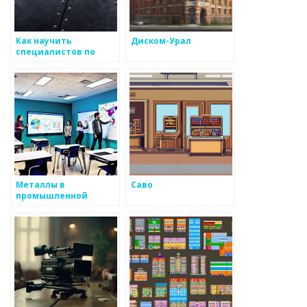
Как научить
Диском-Урал
специалистов по
металоизделиям
работать с новыми
технологиями
Металлы в
Саво
промышленной
автоматизации