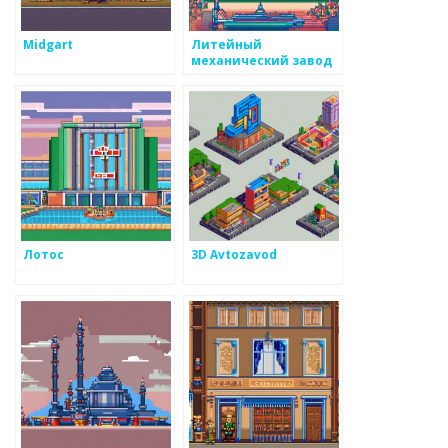
Midgart
Литейный
механический завод
Лотос
3D Avtozavod