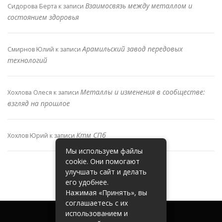
Взаимосвязь между металлом и
Сидорова Берта
к записи
состоянием здоровья
Арамильский завод передовых
Смирнов Юлий
к записи
технологий
Металлы и изменения в сообществе:
Хохлова Олеся
к записи
взгляд на прошлое
Ктм СПб
Хохлов Юрий
к записи
Мы используем файлы
cookie. Они помогают
улучшать сайт и делать
его удобнее.
Нажимая «Принять», вы
соглашаетесь с их
использованием и