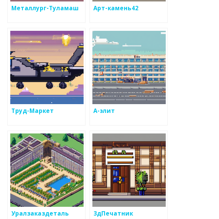
Металлург-Туламаш
Арт-камень42
Труд-Маркет
А-элит
Уралзаказдеталь
3дПечатник