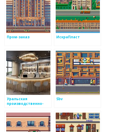
Пром-заказ
ИскраПласт
Уральская
Sbv
производственно-
литейная компания