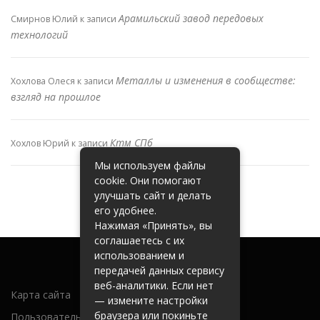
Арамильский завод передовых
Смирнов Юлий
к записи
технологий
Металлы и изменения в сообществе:
Хохлова Олеся
к записи
взгляд на прошлое
Ктм СПб
Хохлов Юрий
к записи
Мы используем файлы
cookie. Они помогают
улучшать сайт и делать
его удобнее.
Нажимая «Принять», вы
соглашаетесь с их
использованием и
передачей данных сервису
веб-аналитики. Если нет
Карта сайта
— измените настройки
браузера или покиньте
Пользовательское соглашение