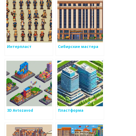
Интерпласт
Сибирские мастера
3D Avtozavod
Пластформа