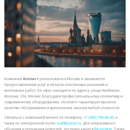
СВОЙСТВА МЕТАЛЛОВ
СОРТА МЕТАЛЛОВ
СТАТЬИ
Компания
Аспласт
расположена в Москве и занимается
предоставлением услуг в области пластиковых решений и
монтажных работ. Ее офис находится по адресу:
улица Академика
Волгина, 33а, Москва
. Благодаря профессиональному коллективу и
современному оборудованию, «Аспласт» гарантирует высокое
качество обслуживания и выполнение заказов любой сложности.
Связаться с компанией можно по телефону:
+7 (495) 799-66-40
, а
также по электронной почте:
mail@2activ.ru
. Для оперативного
общения и получения новостей, доступен канал в
ВКонтакте
. Также