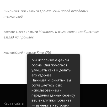
Арамильский завод передовых
Смирнов Юлий
к записи
технологий
Металлы и изменения в сообществе:
Хохлова Олеся
к записи
взгляд на прошлое
Ктм СПб
Хохлов Юрий
к записи
Мы используем файлы
cookie. Они помогают
улучшать сайт и делать
его удобнее.
Нажимая «Принять», вы
соглашаетесь с их
использованием и
передачей данных сервису
веб-аналитики. Если нет
Карта сайта
— измените настройки