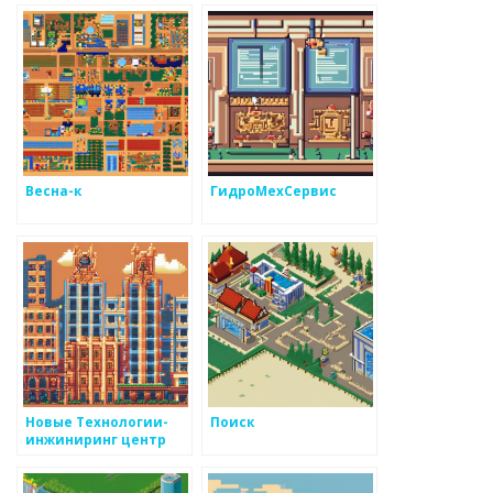
к информации о
тканях
металоизделий
Весна-к
ГидроМехСервис
Новые Технологии-
Поиск
инжиниринг центр