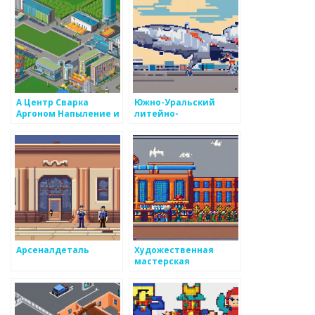
А Центр Сварка
Южно-Уральский
Аргоном Напыление и
литейно-
Литье Металлов
механический завод
Арсеналдеталь
Художественная
мастерская