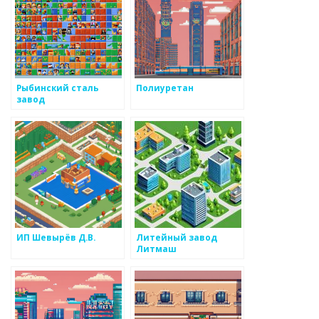
Рыбинский сталь
Полиуретан
завод
ИП Шевырёв Д.В.
Литейный завод
Литмаш