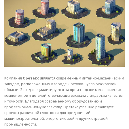
СВОЙСТВА МЕТАЛЛОВ
СОРТА МЕТАЛЛОВ
СТАТЬИ
Компания
Оретекс
является современным литейно-механическим
заводом, расположенным в городе Орехово-Зуево Московской
области. Завод специализируется на производстве металлических
компонентов и деталей, отвечающих высоким стандартам качества
и точности. Благодаря современному оборудованию и
профессиональному коллективу, Оретекс успешно реализует
проекты различной сложности для предприятий
машиностроительной, энергетической и других отраслей
промышленности.