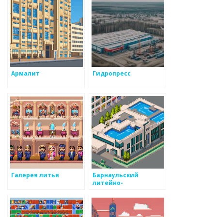
Армалит
Гидропресс
Галерея литья
Барнаульский
литейно-
механический завод