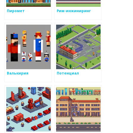
Пиромет
Рим-инжиниринг
Валькирия
Потенциал