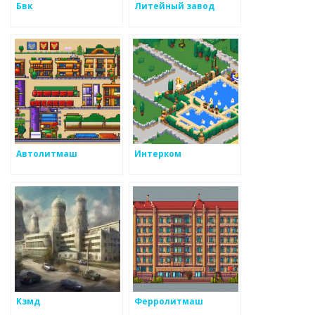
Бвк
Литейный завод
Автолитмаш
Интерком
Кзмд
Ферролитмаш