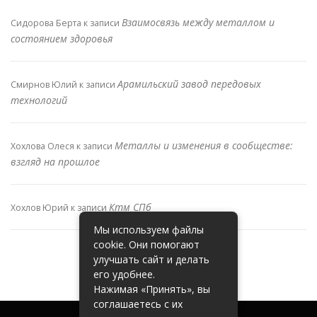
Взаимосвязь между металлом и
Сидорова Берта
к записи
состоянием здоровья
Арамильский завод передовых
Смирнов Юлий
к записи
технологий
Металлы и изменения в сообществе:
Хохлова Олеся
к записи
взгляд на прошлое
Ктм СПб
Хохлов Юрий
к записи
Мы используем файлы
cookie. Они помогают
улучшать сайт и делать
его удобнее.
Нажимая «Принять», вы
соглашаетесь с их