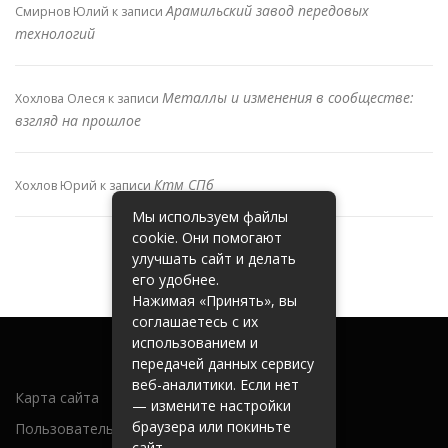
Арамильский завод передовых
Смирнов Юлий
к записи
технологий
Металлы и изменения в сообществе:
Хохлова Олеся
к записи
взгляд на прошлое
Ктм СПб
Хохлов Юрий
к записи
Мы используем файлы
cookie. Они помогают
улучшать сайт и делать
его удобнее.
Нажимая «Принять», вы
соглашаетесь с их
использованием и
передачей данных сервису
веб-аналитики. Если нет
Карта сайта
— измените настройки
браузера или покиньте
Пользовательское соглашение
сайт.