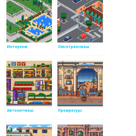
Интерком
Омсктрансмаш
Автолитмаш
Промресурс