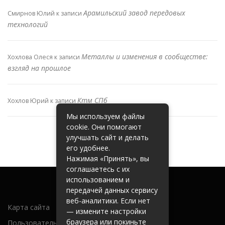
Арамильский завод передовых
Смирнов Юлий
к записи
технологий
Металлы и изменения в сообществе:
Хохлова Олеся
к записи
взгляд на прошлое
Ктм СПб
Хохлов Юрий
к записи
Мы используем файлы
cookie. Они помогают
улучшать сайт и делать
его удобнее.
Нажимая «Принять», вы
соглашаетесь с их
использованием и
передачей данных сервису
веб-аналитики. Если нет
Карта сайта
— измените настройки
браузера или покиньте
Пользовательское соглашение