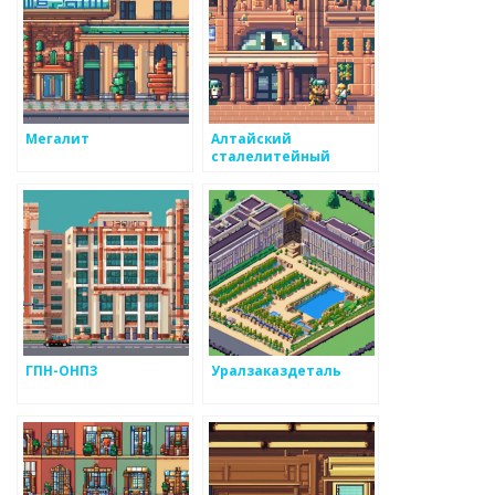
Мегалит
Алтайский
сталелитейный
завод
ГПН-ОНПЗ
Уралзаказдеталь