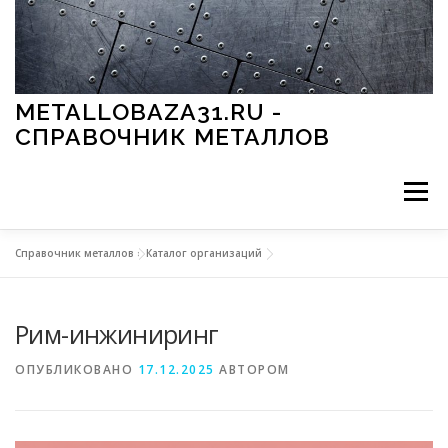
Перейти к содержимому
METALLOBAZA31.RU -
СПРАВОЧНИК МЕТАЛЛОВ
Меню
Справочник металлов
»
Каталог организаций
В ПРОМЫШЛЕННОСТИ
В СТРОИТЕЛЬСТВЕ
Рим-инжиниринг
МЕТАЛЛЫ И ОКРУЖАЮЩАЯ СРЕДА
ОПУБЛИКОВАНО
17.12.2025
АВТОРОМ
ПРИМЕНЕНИЕ МЕТАЛЛОВ