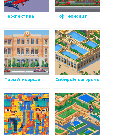
Перспектива
Пкф Технолит
ПромУниверсал
СибирьЭнергоремонт