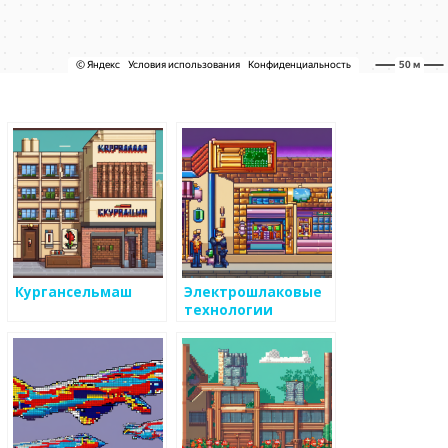
Кургансельмаш
Электрошлаковые
технологии