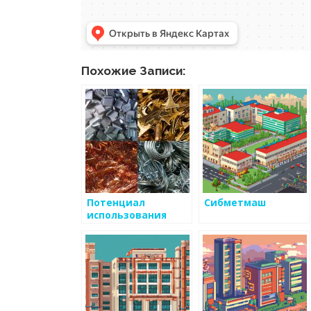
Похожие Записи:
Потенциал
Сибметмаш
использования
новых сплавов в
промышленности