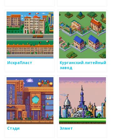
ИскраПласт
Курганский литейный
завод
Стэди
Элмет