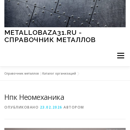
Перейти к содержимому
METALLOBAZA31.RU -
СПРАВОЧНИК МЕТАЛЛОВ
Меню
Справочник металлов
»
Каталог организаций
В ПРОМЫШЛЕННОСТИ
В СТРОИТЕЛЬСТВЕ
Нпк Неомеханика
МЕТАЛЛЫ И ОКРУЖАЮЩАЯ СРЕДА
ОПУБЛИКОВАНО
23.02.2026
АВТОРОМ
ПРИМЕНЕНИЕ МЕТАЛЛОВ