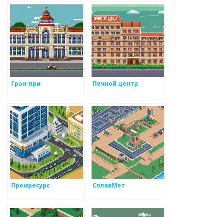
Гран-при
Печной центр
Промресурс
СплавМет