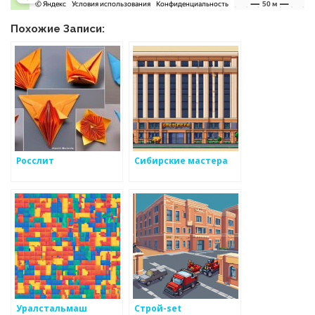
Похожие Записи:
Росслит
Сибирские мастера
Уралстальмаш
Строй-set