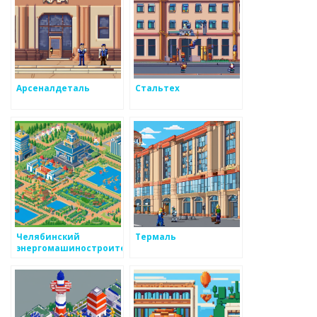
Арсеналдеталь
Стальтех
Челябинский
Термаль
энергомашиностроительный
завод