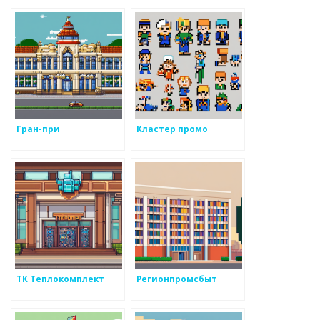
Гран-при
Кластер промо
ТК Теплокомплект
Регионпромсбыт