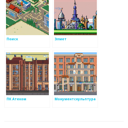
Поиск
Элмет
ПК Атеком
Монументскульптура