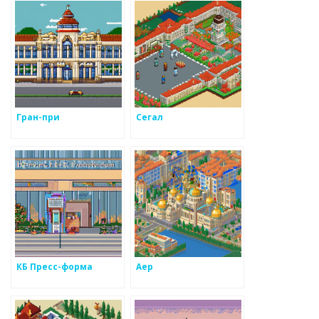
Гран-при
Сегал
КБ Пресс-форма
Аер