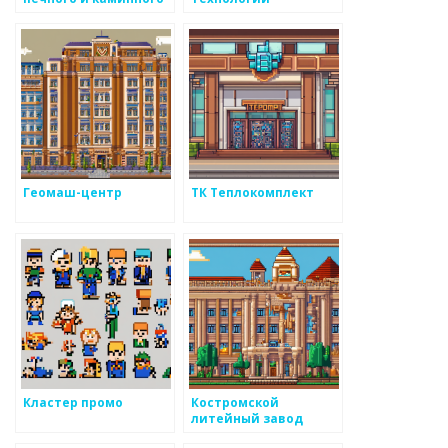
литья
Геомаш-центр
ТК Теплокомплект
Кластер промо
Костромской
литейный завод