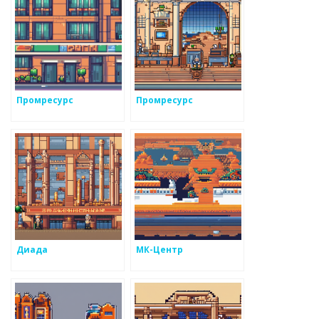
Промресурс
Промресурс
Диада
МК-Центр