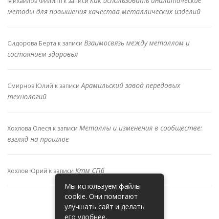
Как использовать аналитические
Михайлов Филипп
к записи
методы для повышения качества металлических изделий
Взаимосвязь между металлом и
Сидорова Берта
к записи
состоянием здоровья
Арамильский завод передовых
Смирнов Юлий
к записи
технологий
Металлы и изменения в сообществе:
Хохлова Олеся
к записи
взгляд на прошлое
Ктм СПб
Хохлов Юрий
к записи
Мы используем файлы
cookie. Они помогают
улучшать сайт и делать
его удобнее.