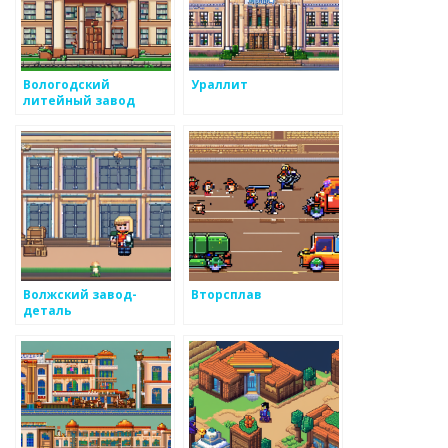
Вологодский
Ураллит
литейный завод
Волжский завод-
Вторсплав
деталь