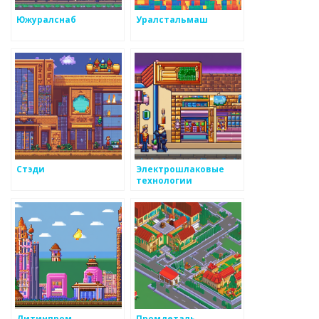
Южуралснаб
Уралстальмаш
Стэди
Электрошлаковые
технологии
Литинпром
Промдеталь