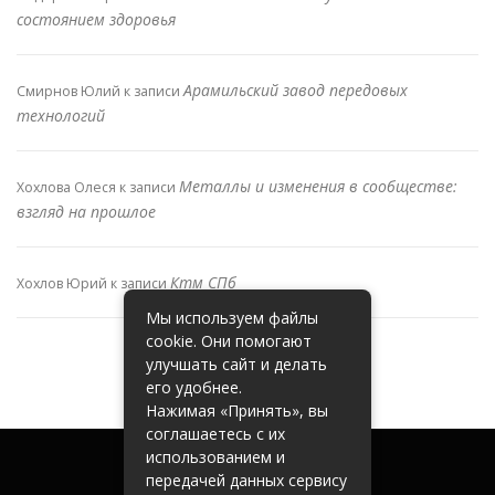
состоянием здоровья
Арамильский завод передовых
Смирнов Юлий
к записи
технологий
Металлы и изменения в сообществе:
Хохлова Олеся
к записи
взгляд на прошлое
Ктм СПб
Хохлов Юрий
к записи
Мы используем файлы
cookie. Они помогают
улучшать сайт и делать
его удобнее.
Нажимая «Принять», вы
соглашаетесь с их
использованием и
передачей данных сервису