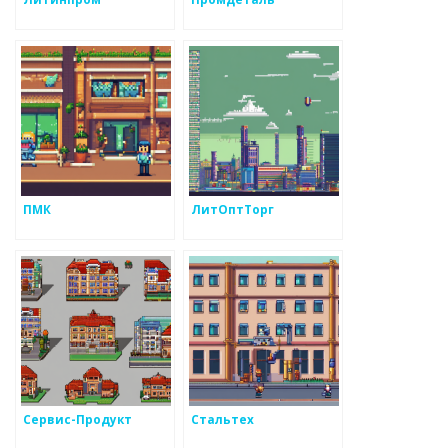
ПМК
ЛитОптТорг
Сервис-Продукт
Стальтех