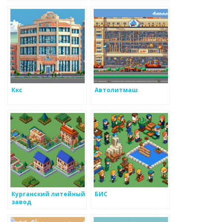
Ккс
Автолитмаш
Курганский литейный
БИС
завод