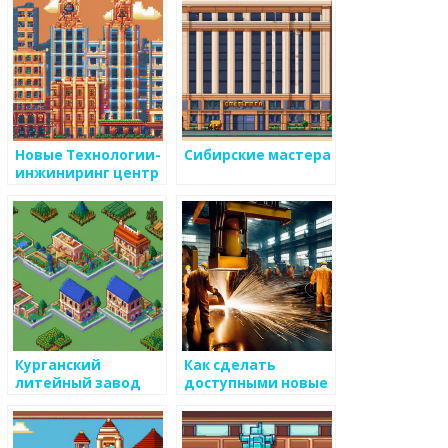
Новые Технологии-
Сибирские мастера
инжиниринг центр
Курганский
Как сделать
литейный завод
доступными новые
технологии для
повышения их
применения к