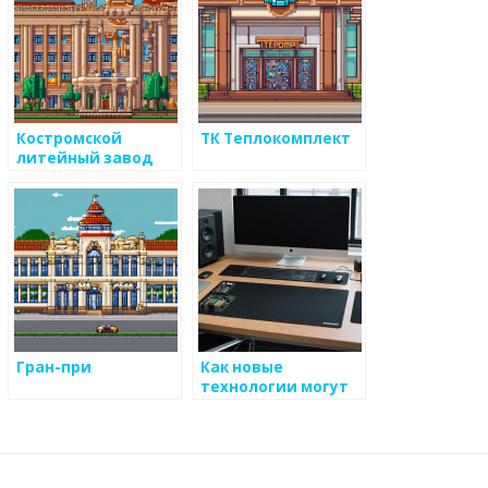
металлическим
изделиям
Костромской
ТК Теплокомплект
литейный завод
Гран-при
Как новые
технологии могут
оптимизировать
производство
металлоизделий