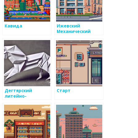
Кавида
Ижевский
Механический
Завод
Дегтярский
Старт
литейно-
механический
завод