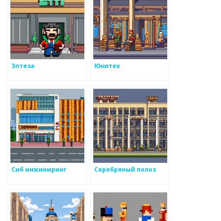
Элтеза
Юнитех
Сиб инжиниринг
Серебряный полоз