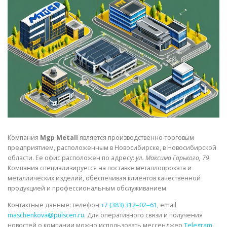
СВОЙСТВА МЕТАЛЛОВ
СОРТА МЕТАЛЛОВ
СТАТЬИ
Компания
Mgp Metall
является производственно-торговым
предприятием, расположенным в Новосибирске, в Новосибирской
области. Ее офис расположен по адресу:
ул. Максима Горького, 79
.
Компания специализируется на поставке металлопроката и
металлических изделий, обеспечивая клиентов качественной
продукцией и профессиональным обслуживанием.
Контактные данные: телефон
+7 (383) 312‒02‒61
, email
maschenkova@pulscen.ru
. Для оперативного связи и получения
новостей о компании можно использовать мессенджер
Telegram
.