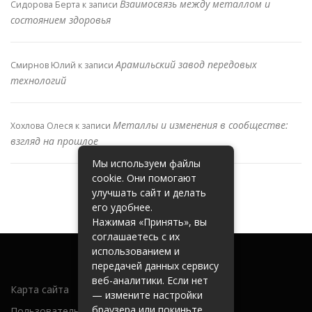
Взаимосвязь между металлом и
Сидорова Берта
к записи
состоянием здоровья
Арамильский завод передовых
Смирнов Юлий
к записи
технологий
Металлы и изменения в сообществе:
Хохлова Олеся
к записи
взгляд на прошлое
Мы используем файлы
cookie. Они помогают
улучшать сайт и делать
его удобнее.
Нажимая «Принять», вы
соглашаетесь с их
использованием и
передачей данных сервису
веб-аналитики. Если нет
Карта сайта
— измените настройки
браузера или покиньте
Пользовательское соглашение