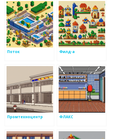
Поток
Филд-а
Промтехноцентр
ФЛАКС