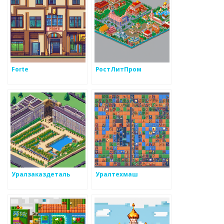
Forte
РостЛитПром
Уралзаказдеталь
Уралтехмаш