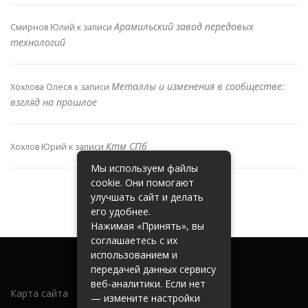
Арамильский завод передовых
Смирнов Юлий
к записи
технологий
Металлы и изменения в сообществе:
Хохлова Олеся
к записи
взгляд на прошлое
Ктм СПб
Хохлов Юрий
к записи
Мы используем файлы
cookie. Они помогают
улучшать сайт и делать
его удобнее.
Нажимая «Принять», вы
соглашаетесь с их
использованием и
передачей данных сервису
веб-аналитики. Если нет
Карта сайта
— измените настройки