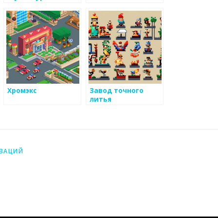
Александра
Руковишникова
Хромэкс
Завод точного
литья
ИЗАЦИЙ