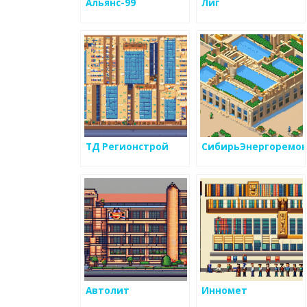
Альянс-99
Лиг
ТД Регионстрой
СибирьЭнергоремо
Автолит
Инномет