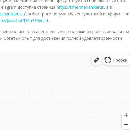
циям, «Механика» активно присутствует в социальных сетях и
Telegram доступна страница
https://t.me/mehanikarus
, а в
echanikarus
. Для быстрого получения консультаций и оформлени
tp://jivo.chat/DZn7F0yos4
.
ечение клиентов качественными товарами и профессиональным
 и богатый опыт для достижения полной удовлетворенности