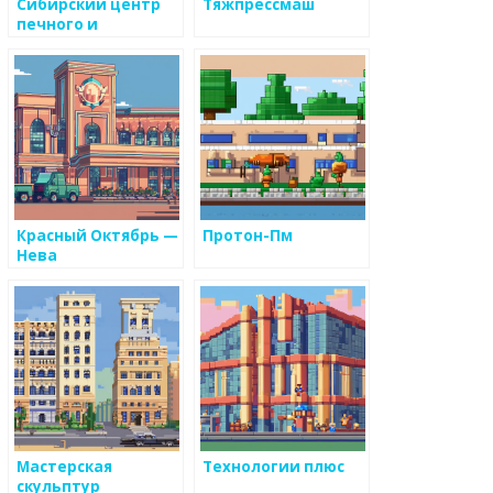
Сибирский центр
Тяжпрессмаш
печного и
каминного литья
нт
Красный Октябрь —
Протон-Пм
Нева
Мастерская
Технологии плюс
скульптур