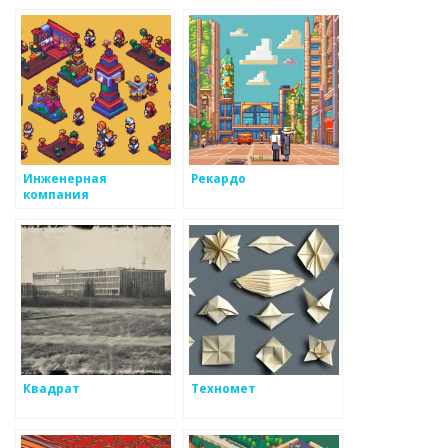
литья
Инженерная
Рекардо
компания
Квадрат
Техномет