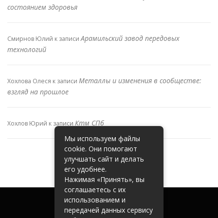
состоянием здоровья
Арамильский завод передовых
Смирнов Юлий
к записи
технологий
Металлы и изменения в сообществе:
Хохлова Олеся
к записи
взгляд на прошлое
Ктм СПб
Хохлов Юрий
к записи
Мы используем файлы
cookie. Они помогают
улучшать сайт и делать
его удобнее.
Нажимая «Принять», вы
соглашаетесь с их
использованием и
передачей данных сервису