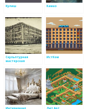
Кулиш
Камаз
Скульптурная
ИстКом
мастерская
Интернэшнл
Лит Арт