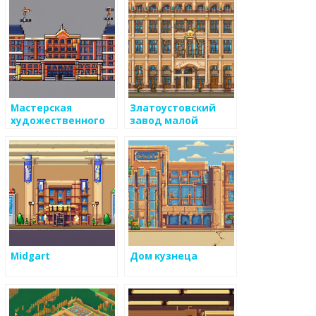
Мастерская
Златоустовский
художественного
завод малой
литья
металлургии
Midgart
Дом кузнеца