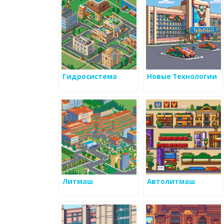
Гидросистема
Новые Технологии
Литмаш
Автолитмаш