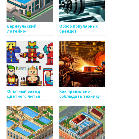
Барнаульский
Обзор популярных
литейно-
брендов
механический завод
металлоизделий
Опытный завод
Как правильно
цветного литья
соблюдать технику
безопасности при
работе с металлом