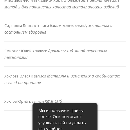
Как использовать аналитические
Михайлов Филипп
к записи
методы для повышения качества металлических изделий
Взаимосвязь между металлом и
Сидорова Берта
к записи
состоянием здоровья
Арамильский завод передовых
Смирнов Юлий
к записи
технологий
Металлы и изменения в сообществе:
Хохлова Олеся
к записи
взгляд на прошлое
Ктм СПб
Хохлов Юрий
к записи
Мы используем файлы
cookie. Они помогают
улучшать сайт и делать
его удобнее.