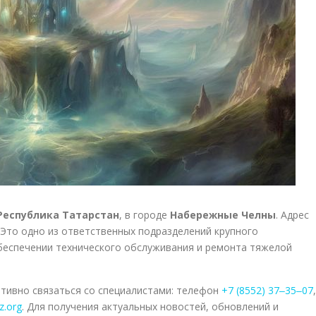
Республика Татарстан
, в городе
Набережные Челны
. Адрес
. Это одно из ответственных подразделений крупного
беспечении технического обслуживания и ремонта тяжелой
тивно связаться со специалистами: телефон
+7 (8552) 37‒35‒07
,
z.org
. Для получения актуальных новостей, обновлений и