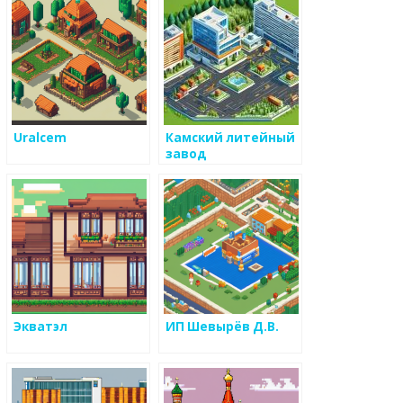
Uralcem
Камский литейный
завод
Экватэл
ИП Шевырёв Д.В.