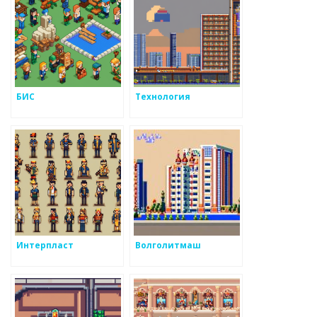
БИС
Технология
Интерпласт
Волголитмаш