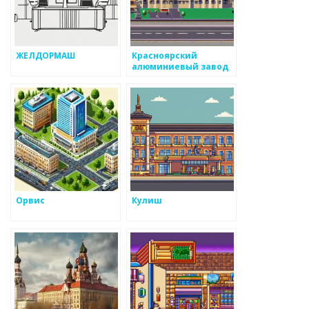
ЖЕЛДОРМАШ
Красноярский
алюминиевый завод
Орвис
Кулиш