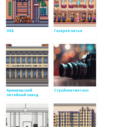
ОКБ
Галерея литья
Армавирский
Стройэлитметалл
литейный завод