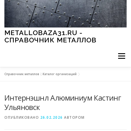
Перейти к содержимому
METALLOBAZA31.RU -
СПРАВОЧНИК МЕТАЛЛОВ
Меню
Справочник металлов
»
Каталог организаций
В ПРОМЫШЛЕННОСТИ
В СТРОИТЕЛЬСТВЕ
Интернэшнл Алюминиум Кастинг
МЕТАЛЛЫ И ОКРУЖАЮЩАЯ СРЕДА
Ульяновск
ОПУБЛИКОВАНО
26.02.2026
АВТОРОМ
ПРИМЕНЕНИЕ МЕТАЛЛОВ