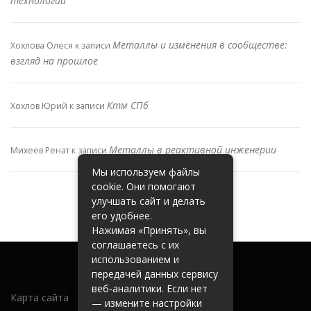
технологий
Металлы и изменения в сообществе:
Хохлова Олеся
к записи
взгляд на прошлое
Ктм СПб
Хохлов Юрий
к записи
Металлы в реактивной инженерии
Михеев Ренат
к записи
Мы используем файлы
cookie. Они помогают
улучшать сайт и делать
его удобнее.
Нажимая «Принять», вы
соглашаетесь с их
использованием и
передачей данных сервису
веб-аналитики. Если нет
Карта сайта
— измените настройки