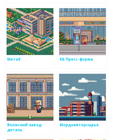
Метаб
КБ Пресс-форма
Волжский завод-
Мордоввторсырье
деталь