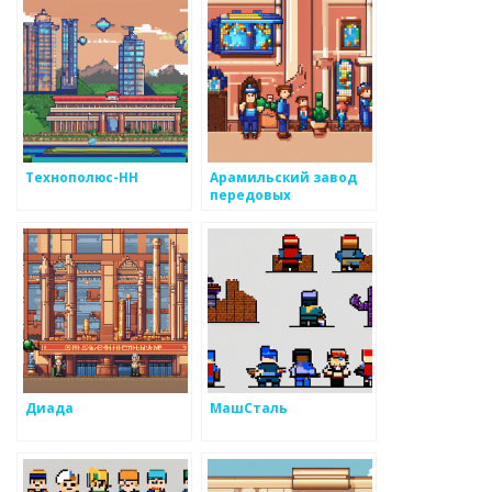
Технополюс-НН
Арамильский завод
передовых
технологий
Диада
МашСталь