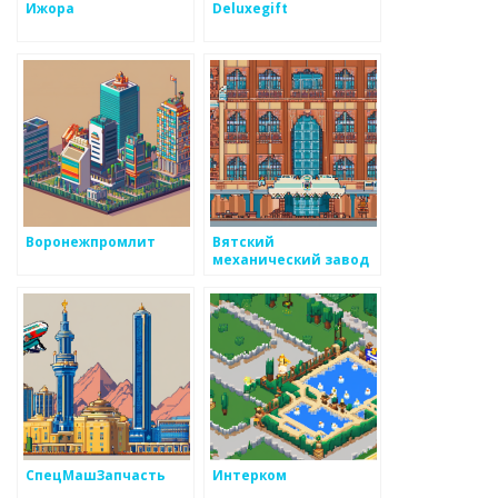
Ижора
Deluxegift
Воронежпромлит
Вятский
механический завод
СпецМашЗапчасть
Интерком