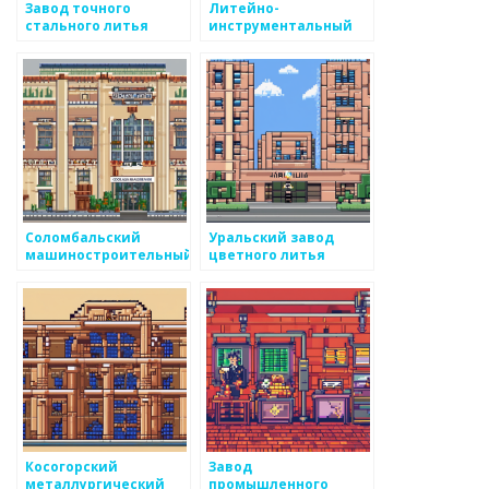
Завод точного
Литейно-
стального литья
инструментальный
завод
Соломбальский
Уральский завод
машиностроительный
цветного литья
завод
Косогорский
Завод
металлургический
промышленного