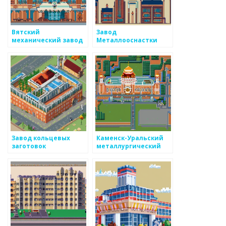
Вятский
Завод
механический завод
Металлооснастки
Завод кольцевых
Каменск-Уральский
заготовок
металлургический
завод