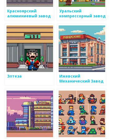
Красноярский
Уральский
алюминиевый завод
компрессорный завод
Элтеза
Ижевский
Механический Завод