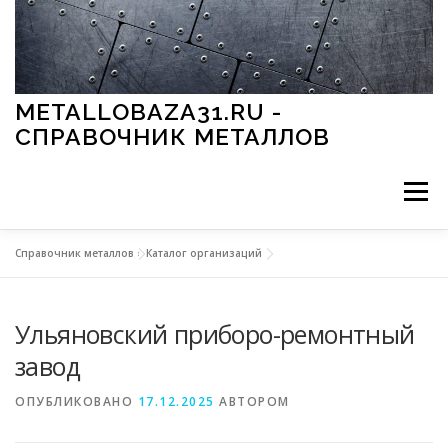
Перейти к содержимому
METALLOBAZA31.RU -
СПРАВОЧНИК МЕТАЛЛОВ
Меню
Справочник металлов
»
Каталог организаций
В ПРОМЫШЛЕННОСТИ
В СТРОИТЕЛЬСТВЕ
Ульяновский приборо-ремонтный
МЕТАЛЛЫ И ОКРУЖАЮЩАЯ СРЕДА
завод
ОПУБЛИКОВАНО
17.12.2025
АВТОРОМ
ПРИМЕНЕНИЕ МЕТАЛЛОВ