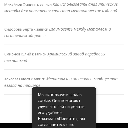
Как использовать аналитические
Михайлов Филипп
к записи
методы для повышения качества металлических изделий
Взаимосвязь между металлом и
Сидорова Берта
к записи
состоянием здоровья
Арамильский завод передовых
Смирнов Юлий
к записи
технологий
Металлы и изменения в сообществе:
Хохлова Олеся
к записи
взгляд на прошлое
Мы используем файлы
cookie. Они помогают
улучшать сайт и делать
его удобнее.
Нажимая «Принять», вы
соглашаетесь с их