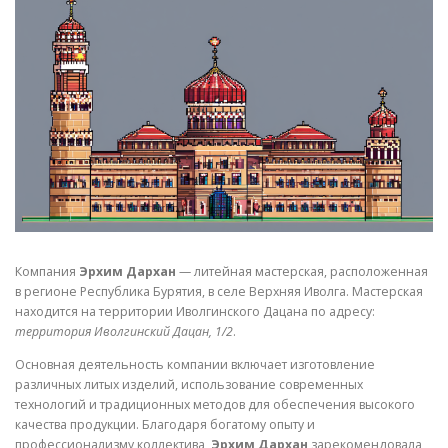
СВОЙСТВА МЕТАЛЛОВ
СОРТА МЕТАЛЛОВ
СТАТЬИ
Компания
Эрхим Дархан
— литейная мастерская, расположенная
в регионе Республика Бурятия, в селе Верхняя Иволга. Мастерская
находится на территории Иволгинского Дацана по адресу:
территория Иволгинский Дацан, 1/2
.
Основная деятельность компании включает изготовление
различных литых изделий, использование современных
технологий и традиционных методов для обеспечения высокого
качества продукции. Благодаря богатому опыту и
профессионализму коллектива,
Эрхим Дархан
зарекомендовала