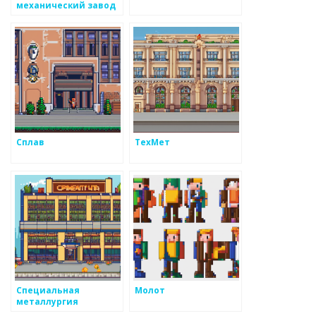
механический завод
Сплав
ТехМет
Специальная
Молот
металлургия