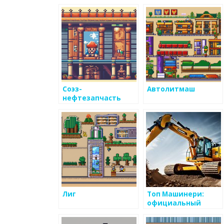
Соэз-
Автолитмаш
нефтезапчасть
Лиг
Топ Машинери:
официальный
дилер по
продажам