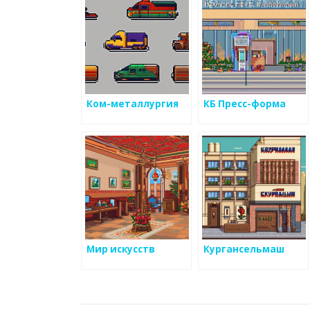
спецтехники и
запасных частей
Ком-металлургия
КБ Пресс-форма
Мир искусств
Кургансельмаш