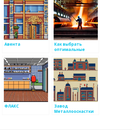
Авента
Как выбрать
оптимальные
условия работы с
ремессом для
металоизделий
ФЛАКС
Завод
Металлооснастки