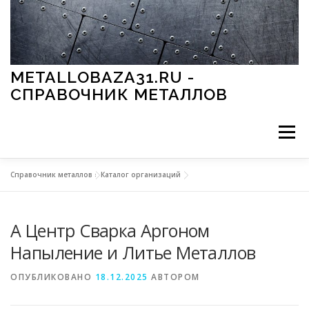
Перейти к содержимому
METALLOBAZA31.RU -
СПРАВОЧНИК МЕТАЛЛОВ
Меню
Справочник металлов
»
Каталог организаций
В ПРОМЫШЛЕННОСТИ
В СТРОИТЕЛЬСТВЕ
А Центр Сварка Аргоном
МЕТАЛЛЫ И ОКРУЖАЮЩАЯ СРЕДА
Напыление и Литье Металлов
ОПУБЛИКОВАНО
18.12.2025
АВТОРОМ
ПРИМЕНЕНИЕ МЕТАЛЛОВ