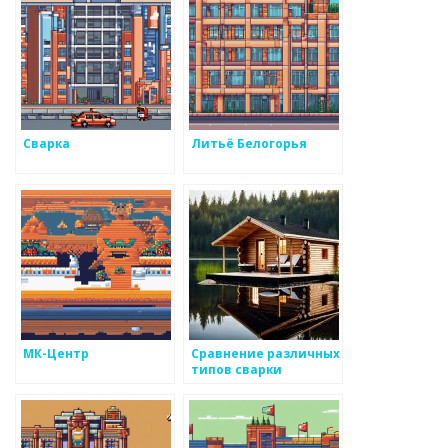
Сварка
Литьё Белогорья
МК-Центр
Сравнение различных
типов сварки
металлов