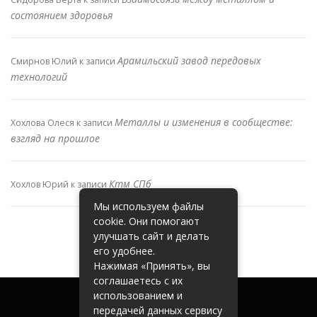
состоянием здоровья
Арамильский завод передовых
Смирнов Юлий
к записи
технологий
Металлы и изменения в сообществе:
Хохлова Олеся
к записи
взгляд на прошлое
Ктм СПб
Хохлов Юрий
к записи
Мы используем файлы
cookie. Они помогают
улучшать сайт и делать
его удобнее.
Нажимая «Принять», вы
соглашаетесь с их
использованием и
передачей данных сервису