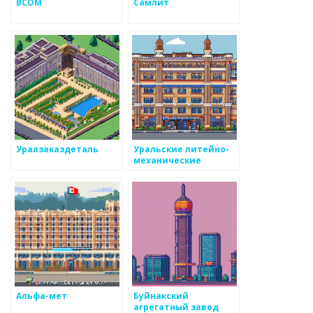
ВСОМ
Самлит
Уралзаказдеталь
Уральские литейно-
механические
мастерские
Альфа-мет
Буйнакский
агрегатный завод