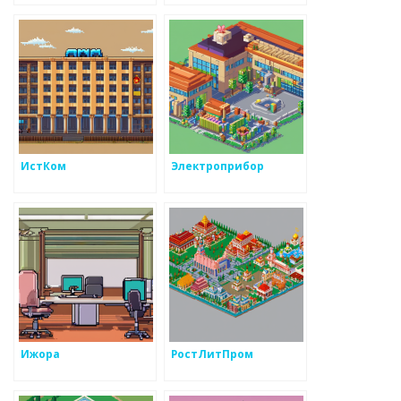
ИстКом
Электроприбор
Ижора
РостЛитПром