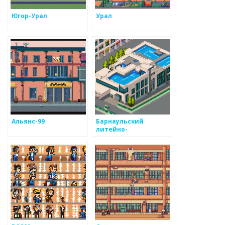
Югор-Урал
Урал
Альянс-99
Барнаульский
литейно-
механический завод