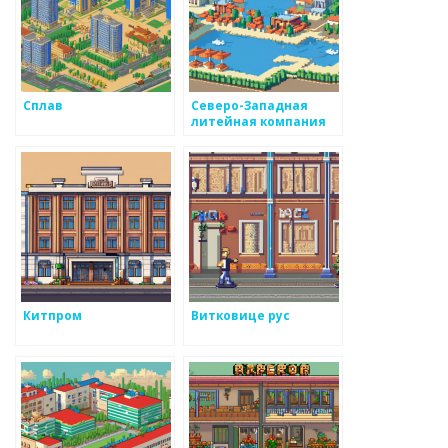
Сплав
Северо-Западная
литейная компания
Китпром
Витковице рус