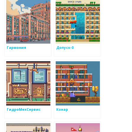
Гармония
Допуск-0
ГидроМехСервис
Конар