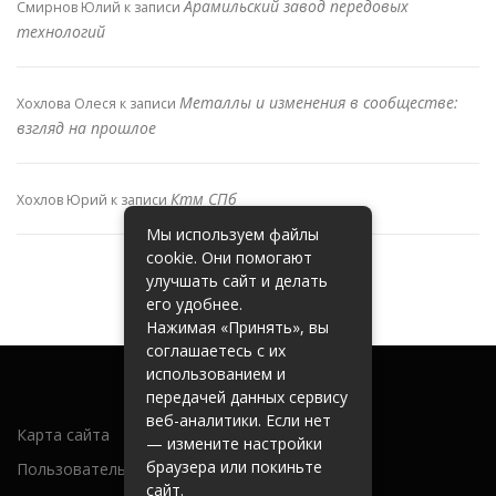
Арамильский завод передовых
Смирнов Юлий
к записи
технологий
Металлы и изменения в сообществе:
Хохлова Олеся
к записи
взгляд на прошлое
Ктм СПб
Хохлов Юрий
к записи
Мы используем файлы
cookie. Они помогают
улучшать сайт и делать
его удобнее.
Нажимая «Принять», вы
соглашаетесь с их
использованием и
передачей данных сервису
веб-аналитики. Если нет
Карта сайта
— измените настройки
браузера или покиньте
Пользовательское соглашение
сайт.