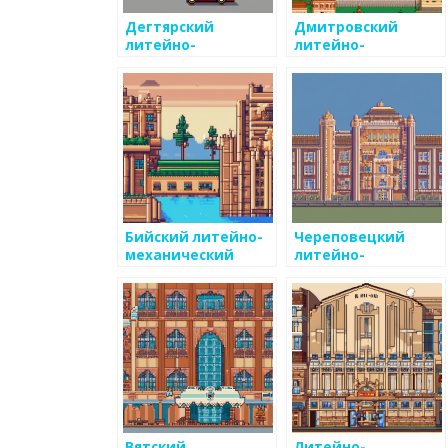
Дегтярский
Дмитровский
литейно-
литейно-
механический
механический
завод
завод
Бийский литейно-
Череповецкий
механический
литейно-
завод
механический
завод
Вятский
Литейно-