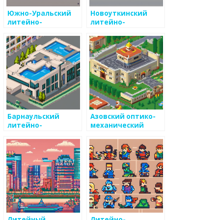
Южно-Уральский
Новоуткинский
литейно-
литейно-
механический
механический
завод
завод
Барнаульский
Азовский оптико-
литейно-
механический
механический
завод
завод
Литейный
Литейно-