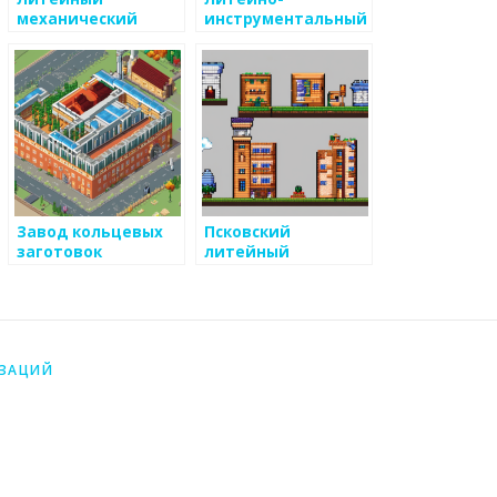
механический
инструментальный
завод
завод
Завод кольцевых
Псковский
заготовок
литейный
механический
завод
ИЗАЦИЙ