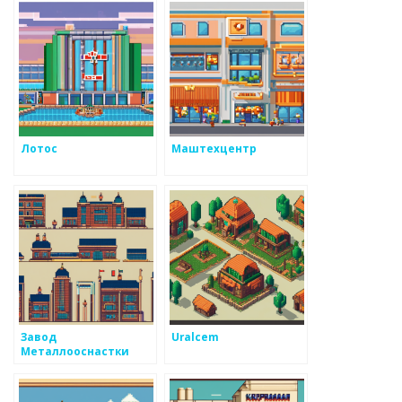
Лотос
Маштехцентр
Завод
Uralcem
Металлооснастки