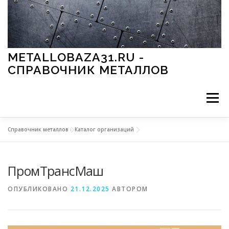
Перейти к содержимому
METALLOBAZA31.RU -
СПРАВОЧНИК МЕТАЛЛОВ
Меню
Справочник металлов
»
Каталог организаций
В ПРОМЫШЛЕННОСТИ
В СТРОИТЕЛЬСТВЕ
ПромТрансМаш
МЕТАЛЛЫ И ОКРУЖАЮЩАЯ СРЕДА
ОПУБЛИКОВАНО
21.12.2025
АВТОРОМ
ПРИМЕНЕНИЕ МЕТАЛЛОВ