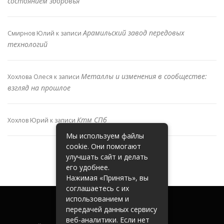
состоянием здоровья
Арамильский завод передовых
Смирнов Юлий
к записи
технологий
Металлы и изменения в сообществе:
Хохлова Олеся
к записи
взгляд на прошлое
Ктм СПб
Хохлов Юрий
к записи
Мы используем файлы
cookie. Они помогают
улучшать сайт и делать
его удобнее.
Нажимая «Принять», вы
соглашаетесь с их
использованием и
передачей данных сервису
веб-аналитики. Если нет