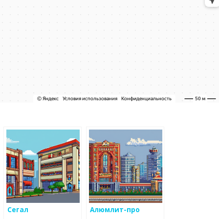
Сегал
Алюмлит-про