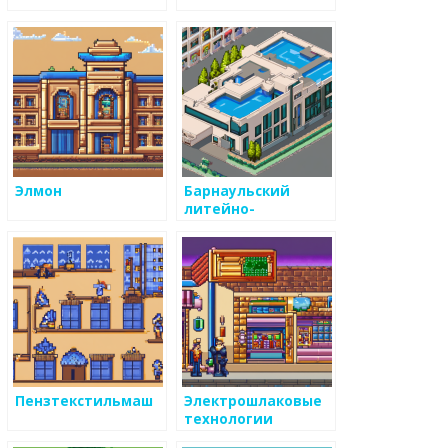
Элмон
Барнаульский
литейно-
механический
завод
Пензтекстильмаш
Электрошлаковые
технологии