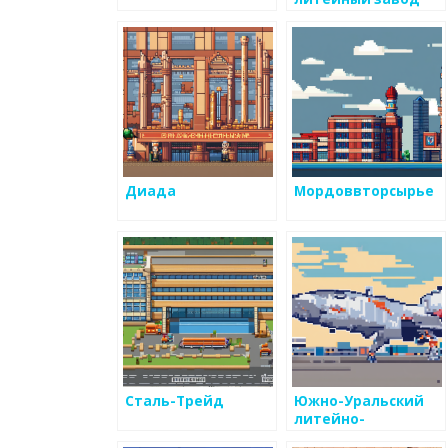
Диада
Мордоввторсырье
Сталь-Трейд
Южно-Уральский
литейно-
механический