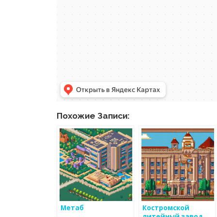
Похожие Записи:
Метаб
Костромской
литейный завод