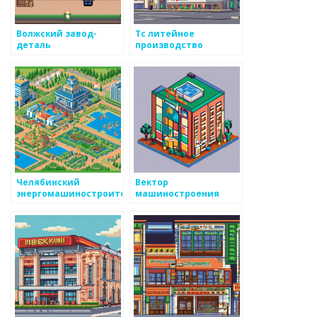
Волжский завод-
Тс литейное
деталь
производство
Челябинский
Вектор
энергомашиностроительный
машиностроения
завод