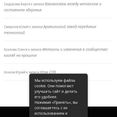
Взаимосвязь между металлом и
Сидорова Берта
к записи
состоянием здоровья
Арамильский завод передовых
Смирнов Юлий
к записи
технологий
Металлы и изменения в сообществе:
Хохлова Олеся
к записи
взгляд на прошлое
Ктм СПб
Хохлов Юрий
к записи
Мы используем файлы
cookie. Они помогают
улучшать сайт и делать
его удобнее.
Нажимая «Принять», вы
соглашаетесь с их
использованием и