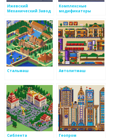
Ижевский
Комплексные
Механический Завод
модификаторы
Стальмаш
Автолитмаш
Сиблента
Геопром