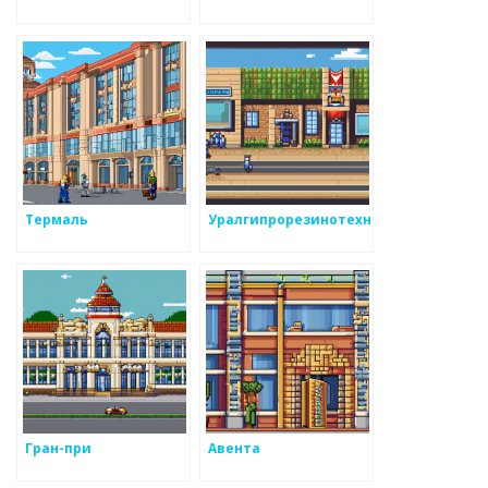
Термаль
Уралгипрорезинотехника
Гран-при
Авента