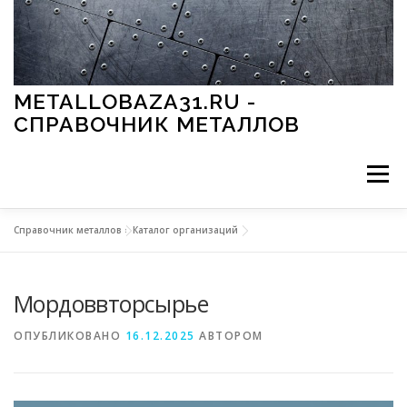
Перейти к содержимому
METALLOBAZA31.RU -
СПРАВОЧНИК МЕТАЛЛОВ
Меню
Справочник металлов
»
Каталог организаций
В ПРОМЫШЛЕННОСТИ
В СТРОИТЕЛЬСТВЕ
Мордоввторсырье
МЕТАЛЛЫ И ОКРУЖАЮЩАЯ СРЕДА
ОПУБЛИКОВАНО
16.12.2025
АВТОРОМ
ПРИМЕНЕНИЕ МЕТАЛЛОВ