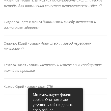
Как использовать аналитические
Михайлов Филипп
к записи
методы для повышения качества металлических изделий
Взаимосвязь между металлом и
Сидорова Берта
к записи
состоянием здоровья
Арамильский завод передовых
Смирнов Юлий
к записи
технологий
Металлы и изменения в сообществе:
Хохлова Олеся
к записи
взгляд на прошлое
Ктм СПб
Хохлов Юрий
к записи
Мы используем файлы
cookie. Они помогают
улучшать сайт и делать
его удобнее.