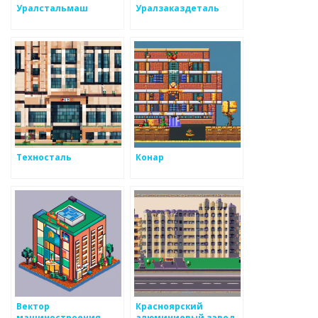
Уралстальмаш
Уралзаказдеталь
Техносталь
Конар
Вектор
Красноярский
машиностроения
алюминиевый завод