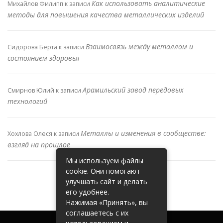
Как использовать аналитические
Михайлов Филипп
к записи
методы для повышения качества металлических изделий
Взаимосвязь между металлом и
Сидорова Берта
к записи
состоянием здоровья
Арамильский завод передовых
Смирнов Юлий
к записи
технологий
Металлы и изменения в сообществе:
Хохлова Олеся
к записи
взгляд на прошлое
Мы используем файлы
cookie. Они помогают
улучшать сайт и делать
его удобнее.
Нажимая «Принять», вы
соглашаетесь с их