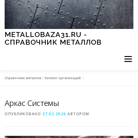
Перейти к содержимому
METALLOBAZA31.RU -
СПРАВОЧНИК МЕТАЛЛОВ
Меню
Справочник металлов
»
Каталог организаций
В ПРОМЫШЛЕННОСТИ
В СТРОИТЕЛЬСТВЕ
Аркас Системы
МЕТАЛЛЫ И ОКРУЖАЮЩАЯ СРЕДА
ОПУБЛИКОВАНО
27.02.2026
АВТОРОМ
ПРИМЕНЕНИЕ МЕТАЛЛОВ