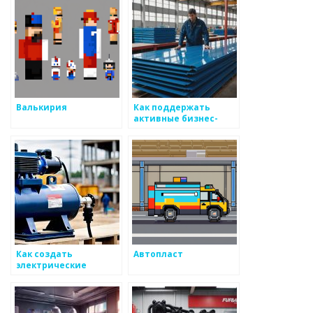
Валькирия
Как поддержать
активные бизнес-
системы для
раскрытия функций
металоизделий
Как создать
Автопласт
электрические
системы для
технического
контроля над
процессами в