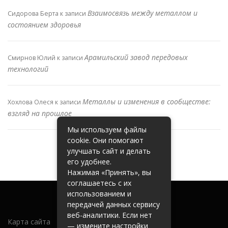
Взаимосвязь между металлом и
Сидорова Берта
к записи
состоянием здоровья
Арамильский завод передовых
Смирнов Юлий
к записи
технологий
Металлы и изменения в сообществе:
Хохлова Олеся
к записи
взгляд на прошлое
Мы используем файлы
cookie. Они помогают
улучшать сайт и делать
его удобнее.
Нажимая «Принять», вы
соглашаетесь с их
использованием и
передачей данных сервису
веб-аналитики. Если нет
Карта сайта
— измените настройки