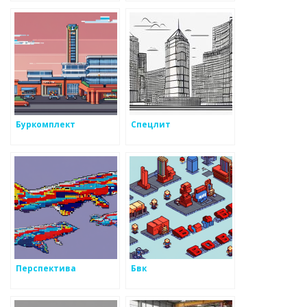
Буркомплект
Спецлит
Перспектива
Бвк