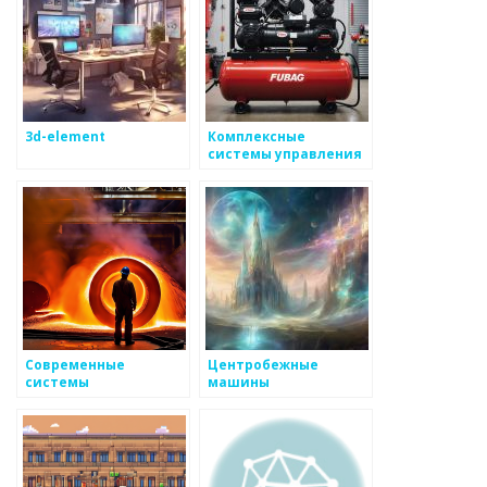
металоизделиях
3d-element
Комплексные
системы управления
в металлургии
Современные
Центробежные
системы
машины
термометрии для
контроля
температуры
металлов