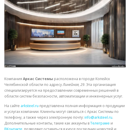
СВОЙСТВА МЕТАЛЛОВ
СОРТА МЕТАЛЛОВ
СТАТЬИ
Компания
Аркас Системы
расположена в городе Копейск
Челябинской области по адресу
Линейная, 29
. Эта организация
специализируется на предоставлении современных решений в
области систем безопасности, автоматизации и инженерных услуг.
На сайте
arksteel.ru
представлена полная информация о продукции
и услугах компании. Клиенты могут связаться с Аркас Системы по
телефону, а также через электронную почту:
info@arksteel.ru
.
Дополнительные контакты, такие как аккаунты в
Телеграме
и
ВКонтакте
, позволяют оставаться в курсе последних новостей и