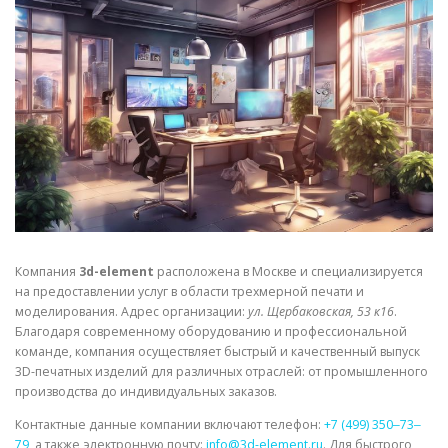
СВОЙСТВА МЕТАЛЛОВ
СОРТА МЕТАЛЛОВ
СТАТЬИ
Компания
3d-element
расположена в Москве и специализируется
на предоставлении услуг в области трехмерной печати и
моделирования. Адрес организации:
ул. Щербаковская, 53 к16
.
Благодаря современному оборудованию и профессиональной
команде, компания осуществляет быстрый и качественный выпуск
3D-печатных изделий для различных отраслей: от промышленного
производства до индивидуальных заказов.
Контактные данные компании включают телефон:
+7 (499) 350‒73‒
79
, а также электронную почту:
info@3d-element.ru
. Для быстрого