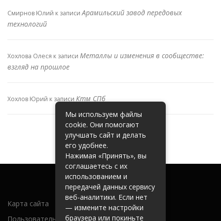
Арамильский завод передовых
Смирнов Юлий
к записи
технологий
Металлы и изменения в сообществе:
Хохлова Олеся
к записи
взгляд на прошлое
Ктм СПб
Хохлов Юрий
к записи
Мы используем файлы
cookie. Они помогают
улучшать сайт и делать
его удобнее.
Нажимая «Принять», вы
соглашаетесь с их
использованием и
передачей данных сервису
веб-аналитики. Если нет
Карта сайта
— измените настройки
браузера или покиньте
Пользовательское соглашение