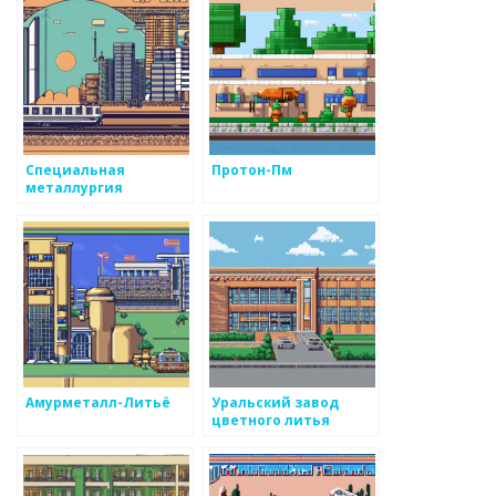
Специальная
Протон-Пм
металлургия
Амурметалл-Литьё
Уральский завод
цветного литья