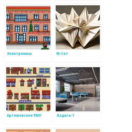
Электромаш
М-Сет
Артемовское РМУ
Ладога-1