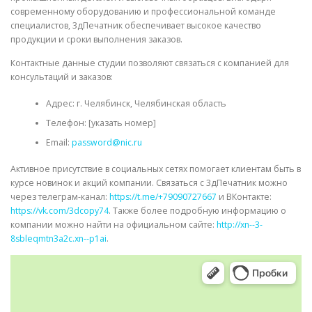
современному оборудованию и профессиональной команде
специалистов, 3дПечатник обеспечивает высокое качество
продукции и сроки выполнения заказов.
Контактные данные студии позволяют связаться с компанией для
консультаций и заказов:
Адрес: г. Челябинск, Челябинская область
Телефон: [указать номер]
Email:
password@nic.ru
Активное присутствие в социальных сетях помогает клиентам быть в
курсе новинок и акций компании. Связаться с 3дПечатник можно
через телеграм-канал:
https://t.me/+79090727667
и ВКонтакте:
https://vk.com/3dcopy74
. Также более подробную информацию о
компании можно найти на официальном сайте:
http://xn--3-
8sbleqmtn3a2c.xn--p1ai
.